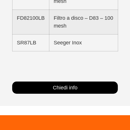
mesh
FD82100LB
Filtro a disco – D83 – 100
mesh
SR87LB
Seeger Inox
Chiedi info