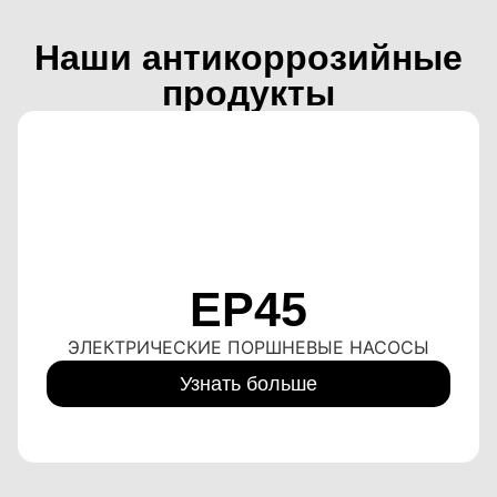
Обслуживание
и поддержка
Наши антикоррозийные
продукты
Компания Master Spray Technology
предлагает коммерческую и
техническую помощь, чтобы
постоянно поддерживать
пользователя ценными
предложениями и самыми
современными методами.
EP45
ЭЛЕКТРИЧЕСКИЕ ПОРШНЕВЫЕ НАСОСЫ
Свяжитесь с нами для
получения информации
Узнать больше