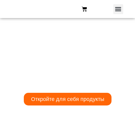
Антикоррозийный
Исключительная производительность
с точки зрения расхода и вязкости
продукта в сочетании с удобством
электрических устройств и
мощностью гидравлики.
Откройте для себя продукты